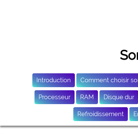
So
Introduction
Comment choisir so
Processeur
RAM
Disque dur
Refroidissement
E