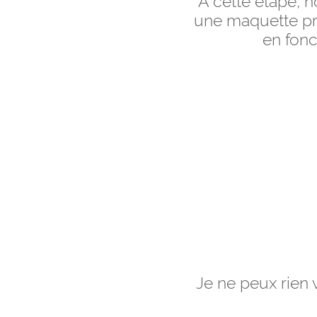
À cette étape, n
une maquette pré
en fonc
Je ne peux rien v