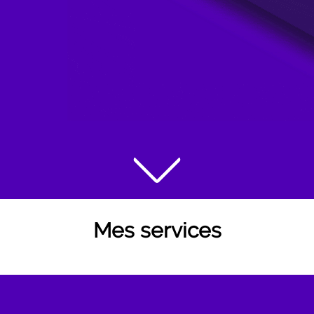
Mes services
besoins
 site, entièrement personnalisé pour corre