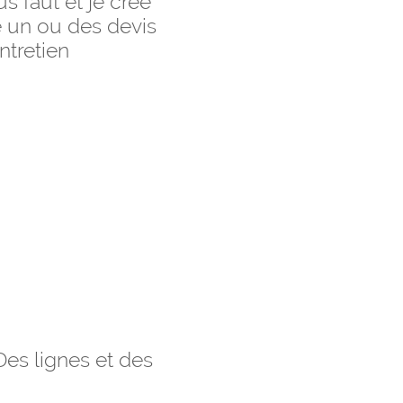
s faut et je crée
e un ou des devis
ntretien
(Des lignes et des