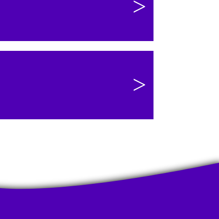
>
rnet et commencer à être
t achat
>
e le necessaire. Que des