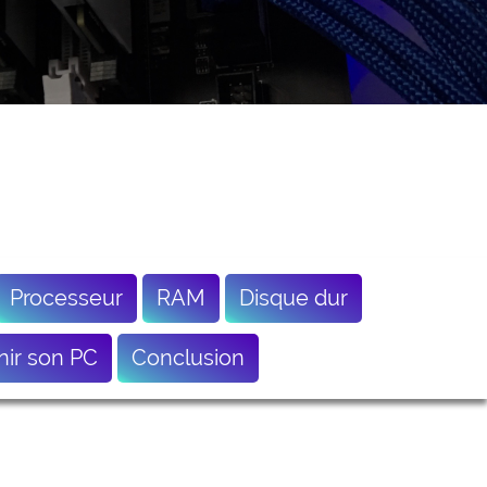
Processeur
RAM
Disque dur
nir son PC
Conclusion