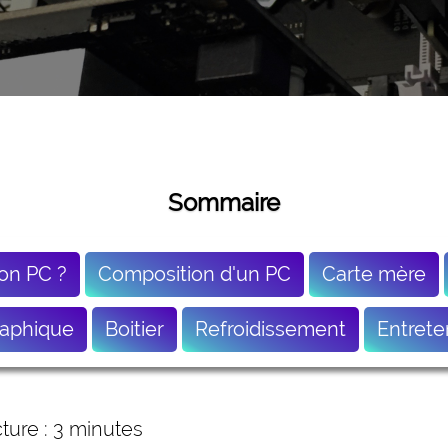
Sommaire
on PC ?
Composition d'un PC
Carte mère
raphique
Boitier
Refroidissement
Entrete
ture : 3 minutes